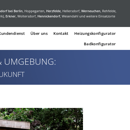
dorf bei Berlin
, Hoppegarten,
Herzfelde
, Hellersdorf,
Werneuchen
, Rehfelde,
rk),
Erkner
, Woltersdorf,
Hennickendorf
, Wesendahl und weitere Einsatzorte
 Kundendienst
Über uns
Kontakt
Heizungskonfigurator
Badkonfigurator
 & UMGEBUNG:
ZUKUNFT