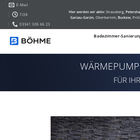
Zum
E-Mail
Inhalt
Hier werden wir aktiv:
Strausberg,
Petersha
7/24
Garzau-Garzin
, Oberbarnim,
Buckow
, Pröt
springen
03341 306 66 23
Badezimmer-Sanierun
WÄRMEPUMPE 
FÜR IH