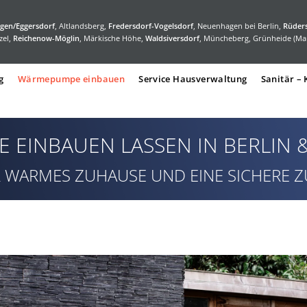
gen/Eggersdorf
, Altlandsberg,
Fredersdorf-Vogelsdorf
, Neuenhagen bei Berlin,
Rüders
zel,
Reichenow-Möglin
, Märkische Höhe,
Waldsiversdorf
, Müncheberg, Grünheide (Ma
g
Wärmepumpe einbauen
Service Hausverwaltung
Sanitär –
EINBAUEN LASSEN IN BERLIN
R WARMES ZUHAUSE UND EINE SICHERE 