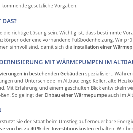
nd kommende gesetzliche Vorgaben.
 DAS?
die richtige Lösung sein. Wichtig ist, dass bestimmte Vor
körper oder eine vorhandene Fußbodenheizung. Wir prüfen 
en sinnvoll sind, damit sich die
Installation einer Wärm
ODERNISIERUNG MIT WÄRMEPUMPEN IM ALTBA
vierungen in bestehenden Gebäuden
spezialisiert. Währe
ngen und Unterschiede im Altbau: enge Keller, alte Heiz
d. Mit Erfahrung und einem geschulten Blick entwickeln wir
ßen. So gelingt der
Einbau einer Wärmepumpe
auch im Alt
N
terstützt Sie der Staat beim Umstieg auf erneuerbare Energ
e von bis zu 40 % der Investitionskosten
erhalten. Wir ber